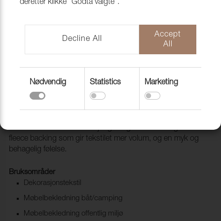
deretter klikke "Godta valgte".
Accept
Decline All
All
Nødvendig
Statistics
Marketing
Lido Trend 199 Crystal (ny frg)
1017583
Lido & Lido Trend er et tekstil med meget god slitestyrke
som leveres i hele 83 forskjellige farger. Den har også en
fleece backing som gir tekstilet mer volum, og en myk og
behagelig følelse.
Bruksområder
Dekorasjonstekstil
Møbelbekledning båt/camping
Møbelbekledning offentlig miljø