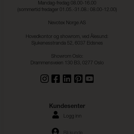
Mandag-fredag 08.00-16.00
Lysekthet:
6 (ISO 105-B02)
(sommertid fredager 01.05.-31.08.: 08.00-12.00)
Søm skridning Varp:
2,0 mm (ISO 13936-2)
Nevotex Norge AS
Søm skridning Veft:
2,0 mm (ISO 13936-2)
Hovedkontor og showrom, ved Ålesund:
Strekkstyrke Varp:
1900 N (ISO 13934-1)
Sjukenesstranda 52, 6037 Eidsnes
Strekkstyrke Veft:
1500 N (ISO 13934-1)
Showrom Oslo:
Drammensveien 130 B3, 0277 Oslo
Rivestyrke Varp:
> 63 N (ISO 13937-1)
Rivestyrke Veft:
> 63 N (ISO 13937-1)
Dimensjonsendringer
- 0,2 % (ISO 5077)
Varp:
Dimensjonsendringer
- 0,5 % (ISO 5077)
Kundesenter
Veft:
Logg inn
Fargeekthet mot
ISO 105-C06
vannvask:
Flekking, multi-fiber:
4-5
Bli kunde