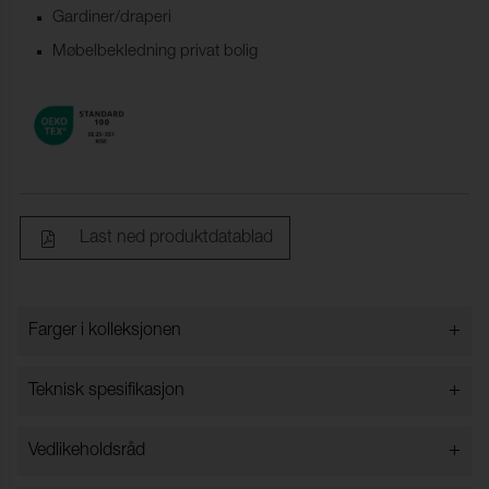
Gardiner/draperi
Møbelbekledning privat bolig
Last ned produktdatablad
+
Farger i kolleksjonen
Farger i kolleksjonen
+
Teknisk spesifikasjon
+
Vedlikeholdsråd
Bredde:
148 cm ±2 cm