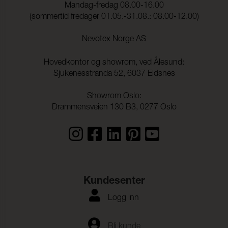
Mandag-fredag 08.00-16.00
Lysekthet:
6 (ISO 105-B02)
(sommertid fredager 01.05.-31.08.: 08.00-12.00)
Søm skridning Varp:
2,0 mm (ISO 13936-2)
Nevotex Norge AS
Søm skridning Veft:
2,0 mm (ISO 13936-2)
Hovedkontor og showrom, ved Ålesund:
Strekkstyrke Varp:
1900 N (ISO 13934-1)
Sjukenesstranda 52, 6037 Eidsnes
Strekkstyrke Veft:
1500 N (ISO 13934-1)
Showrom Oslo:
Drammensveien 130 B3, 0277 Oslo
Rivestyrke Varp:
> 63 N (ISO 13937-1)
Rivestyrke Veft:
> 63 N (ISO 13937-1)
Dimensjonsendringer
- 0,2 % (ISO 5077)
Varp:
Dimensjonsendringer
- 0,5 % (ISO 5077)
Kundesenter
Veft:
Logg inn
Fargeekthet mot
ISO 105-C06
vannvask:
Flekking, multi-fiber:
4-5
Bli kunde