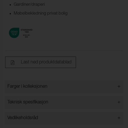
Gardiner/draperi
Møbelbekledning privat bolig
Last ned produktdatablad
+
Farger i kolleksjonen
Farger i kolleksjonen
+
Teknisk spesifikasjon
+
Vedlikeholdsråd
Bredde:
148 cm ±2 cm