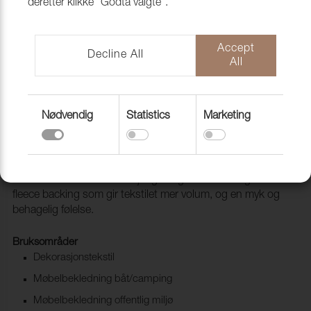
deretter klikke "Godta valgte".
Accept
Decline All
All
Nødvendig
Statistics
Marketing
Lido Trend 252 Spice
1017563
Lido & Lido Trend er et tekstil med meget god slitestyrke
som leveres i hele 83 forskjellige farger. Den har også en
fleece backing som gir tekstilet mer volum, og en myk og
behagelig følelse.
Bruksområder
Dekorasjonstekstil
Møbelbekledning båt/camping
Møbelbekledning offentlig miljø