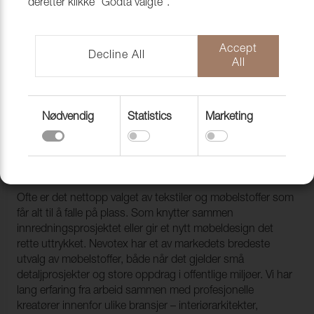
deretter klikke "Godta valgte".
Accept
Decline All
All
Nødvendig
Statistics
Marketing
TEKSTIL TIL UTEMØBLER
Ofte er det nettopp valget av tekstiler og møbelstoffer som
får alt til å falle på plass. Som knytter sammen
innredningsprosjektet eller gir et nytt møbeldesign det
rette uttrykket. Nevotex har et av markedets bredeste
utvalg av møbelstoffer, både når det gjelder små
detaljprosjekter og store oppdrag i offentlige miljøer. Vi har
lang erfaring fra arbeid sammen med profesjonelle
kreatører innenfor ulike bransjer – interiørarkitekter,