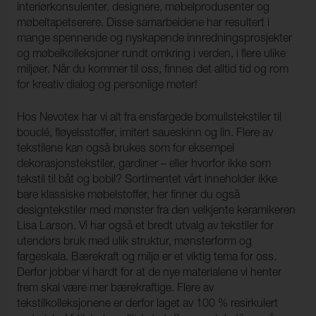
interiørkonsulenter, designere, møbelprodusenter og
møbeltapetserere. Disse samarbeidene har resultert i
mange spennende og nyskapende innredningsprosjekter
og møbelkolleksjoner rundt omkring i verden, i flere ulike
miljøer. Når du kommer til oss, finnes det alltid tid og rom
for kreativ dialog og personlige møter!
Hos Nevotex har vi alt fra ensfargede bomullstekstiler til
bouclé, fløyelsstoffer, imitert saueskinn og lin. Flere av
tekstilene kan også brukes som for eksempel
dekorasjonstekstiler, gardiner – eller hvorfor ikke som
tekstil til båt og bobil? Sortimentet vårt inneholder ikke
bare klassiske møbelstoffer, her finner du også
designtekstiler med mønster fra den velkjente keramikeren
Lisa Larson. Vi har også et bredt utvalg av tekstiler for
utendørs bruk med ulik struktur, mønsterform og
fargeskala. Bærekraft og miljø er et viktig tema for oss.
Derfor jobber vi hardt for at de nye materialene vi henter
frem skal være mer bærekraftige. Flere av
tekstilkolleksjonene er derfor laget av 100 % resirkulert