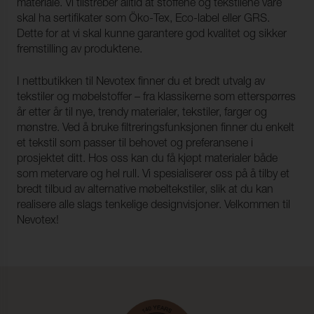
materiale. Vi tilstreber alltid at stoffene og tekstilene våre
skal ha sertifikater som Öko-Tex, Eco-label eller GRS.
Dette for at vi skal kunne garantere god kvalitet og sikker
fremstilling av produktene.
I nettbutikken til Nevotex finner du et bredt utvalg av
tekstiler og møbelstoffer – fra klassikerne som etterspørres
år etter år til nye, trendy materialer, tekstiler, farger og
mønstre. Ved å bruke filtreringsfunksjonen finner du enkelt
et tekstil som passer til behovet og preferansene i
prosjektet ditt. Hos oss kan du få kjøpt materialer både
som metervare og hel rull. Vi spesialiserer oss på å tilby et
bredt tilbud av alternative møbeltekstiler, slik at du kan
realisere alle slags tenkelige designvisjoner. Velkommen til
Nevotex!