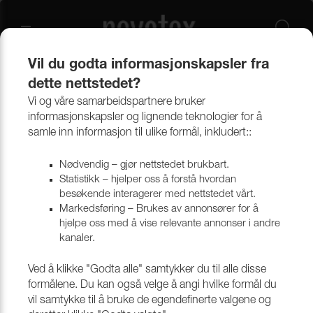
Vil du godta informasjonskapsler fra
dette nettstedet?
Produkter
Bekledningsmaterialer
Møbeltekstiler
Vi og våre samarbeidspartnere bruker
informasjonskapsler og lignende teknologier for å
samle inn informasjon til ulike formål, inkludert::
Møbeltekstiler
Nødvendig – gjør nettstedet brukbart.
Statistikk – hjelper oss å forstå hvordan
besøkende interagerer med nettstedet vårt.
Markedsføring – Brukes av annonsører for å
hjelpe oss med å vise relevante annonser i andre
kanaler.
Ved å klikke "Godta alle" samtykker du til alle disse
formålene. Du kan også velge å angi hvilke formål du
vil samtykke til å bruke de egendefinerte valgene og
ALLE TEKSTILER
DESIGNTEKSTILER