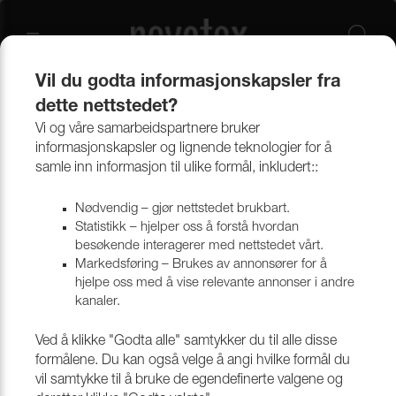
Vil du godta informasjonskapsler fra
dette nettstedet?
Produkter
Bekledningsmaterialer
Møbeltekstiler
Designtekstiler
Vi og våre samarbeidspartnere bruker
informasjonskapsler og lignende teknologier for å
samle inn informasjon til ulike formål, inkludert::
Designtekstiler
Nødvendig – gjør nettstedet brukbart.
Statistikk – hjelper oss å forstå hvordan
besøkende interagerer med nettstedet vårt.
Markedsføring – Brukes av annonsører for å
hjelpe oss med å vise relevante annonser i andre
kanaler.
Ved å klikke "Godta alle" samtykker du til alle disse
formålene. Du kan også velge å angi hvilke formål du
vil samtykke til å bruke de egendefinerte valgene og
TEKSTILER MED MØNSTER
LISA LARSON TEKSTILER