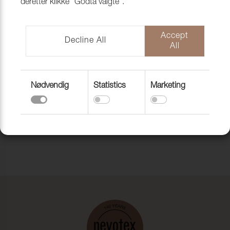
deretter klikke "Godta valgte".
Accept
Decline All
All
Nødvendig
Statistics
Marketing
LISA LARSON PUTER