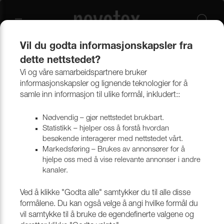
Vil du godta informasjonskapsler fra
dette nettstedet?
Produkter
Forstoff, Presenning & Tekniske duker
Casing
Vi og våre samarbeidspartnere bruker
informasjonskapsler og lignende teknologier for å
Casing
samle inn informasjon til ulike formål, inkludert::
Nødvendig – gjør nettstedet brukbart.
Statistikk – hjelper oss å forstå hvordan
Filtrera
besøkende interagerer med nettstedet vårt.
Markedsføring – Brukes av annonsører for å
hjelpe oss med å vise relevante annonser i andre
Gå tilbake til toppen
kanaler.
Ved å klikke "Godta alle" samtykker du til alle disse
formålene. Du kan også velge å angi hvilke formål du
vil samtykke til å bruke de egendefinerte valgene og