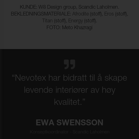
KUNDE: W8 Design group, Scandic Laholmen.
BEKLEDNINGSMATERIALE:
Afrodite
(stoff),
Eros
(stoff),
Titan
(stoff),
Energy
(stoff).
FOTO: Meto Khazragi
“Nevotex har bidratt til å skape
levende interiører av høy
kvalitet.”
EWA SWENSSON
Konseptkoordinator - Scandic Laholmen