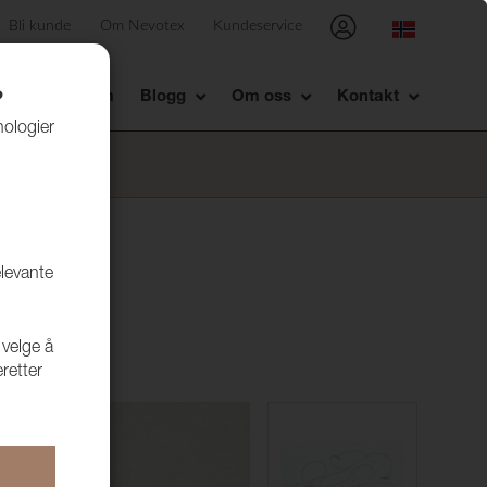
Bli kunde
Om Nevotex
Kundeservice
Showrom
Blogg
Om oss
Kontakt
?
nologier
elevante
 velge å
retter