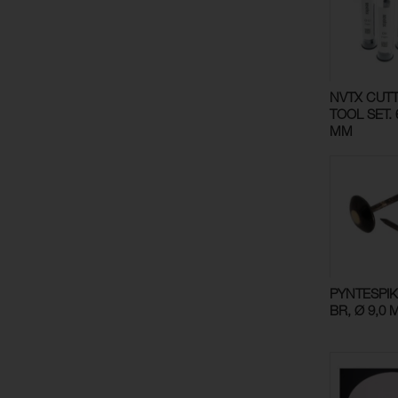
NVTX CUT
TOOL SET. 6
MM
PYNTESPIK
BR, Ø 9,0