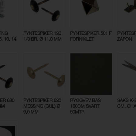
TING
PYNTESPIKER 130
PYNTESPIKER 501 F
PYNTESP
, 10, 14
1/3 BR, Ø 11,0 MM
FORNIKLET
ZAPON
ER 630
PYNTESPIKER 630
RYGGVEV BAS
SAKS K-2
 MM
MESSING (GUL) Ø
160CM SVART
CM, CH
9,0 MM
50MTR