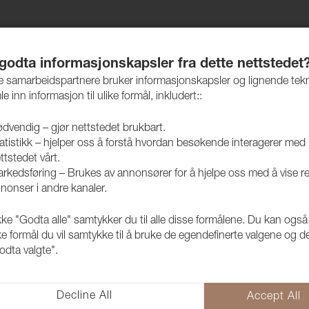
jem
Produkter
Vedlikehold
Bærekraft
Case
 godta informasjonskapsler fra dette nettstedet
re samarbeidspartnere bruker informasjonskapsler og lignende tek
le inn informasjon til ulike formål, inkludert::
dvendig – gjør nettstedet brukbart.
atistikk – hjelper oss å forstå hvordan besøkende interagerer med
ttstedet vårt.
rkedsføring – Brukes av annonsører for å hjelpe oss med å vise r
nonser i andre kanaler.
kke "Godta alle" samtykker du til alle disse formålene. Du kan også
ke formål du vil samtykke til å bruke de egendefinerte valgene og de
odta valgte".
Decline All
Accept All