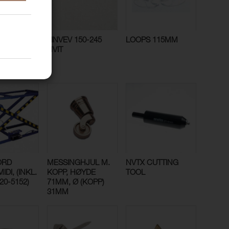
 13/10
LINVEV 150-245
LOOPS 115MM
ILE/ESKE)
HVIT
ORD
MESSINGHJUL M.
NVTX CUTTING
IDI, (INKL.
KOPP, HØYDE
TOOL
20-5152)
71MM, Ø (KOPP)
31MM