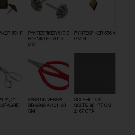
IKER 501 F
PYNTESPIKER 510 B
PYNTESPIKER 536 X
FORNIKLET Ø 9,5
GM FL
MM
1 8", 21
SAKS UNIVERSAL
SOLSEIL DUK
AMPAGNE
NB-9938 A-101, 20
SOLTIS 86 177 CM
CM
2167 GRÅ