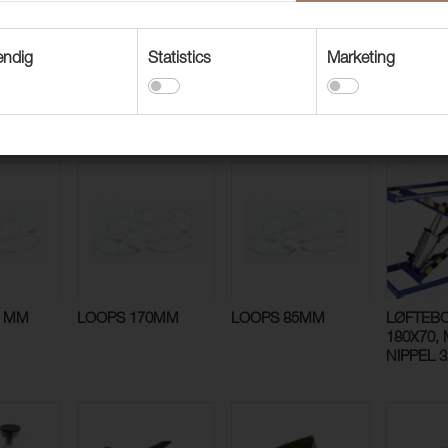
endig
Statistics
Marketing
 OKP 30"
BLADPRIM EXTRA
BORRELÅS CH
KLAMMER
100 ST/FP
KRAFTIG MED
SELVHEFT. 20 MM
MM (5 M
PLATT HUVUD 9 "
KROK HVIT
528
0 MM
LOOPS 170MM
LOOPS 85MM
LØFTEB
180X70, M
NIPPEL 3