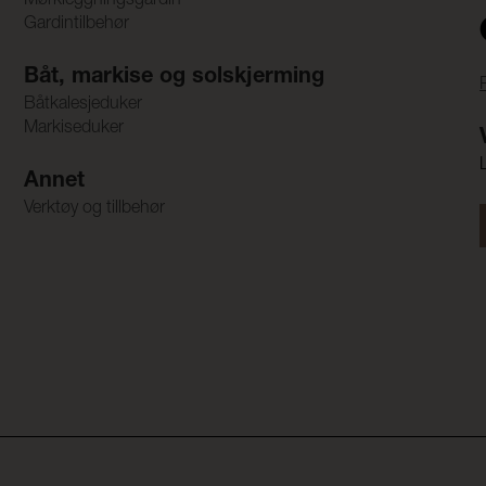
Mørkleggningsgardin
Gardintilbehør
Båt, markise og solskjerming
Båtkalesjeduker
Markiseduker
Annet
Verktøy og tillbehør