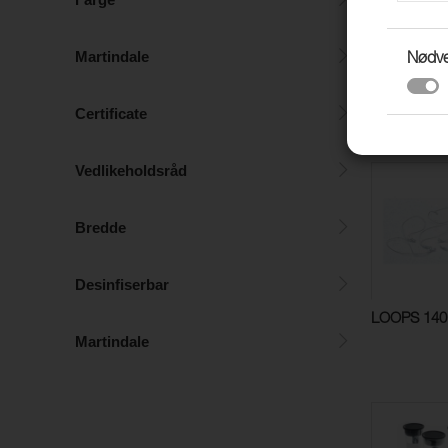
Martindale
Nødv
BAKKNAPP
HVIT, ØYE 
Certificate
Vedlikeholdsråd
Bredde
Desinfiserbar
LOOPS 14
Martindale