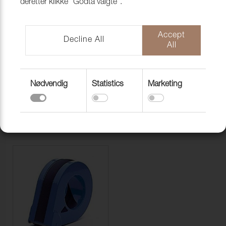
deretter klikke "Godta valgte".
MALPAPP
Accept
Decline All
All
Nødvendig
Statistics
Marketing
PLASTEMBALLASJE
RYGGPAPP