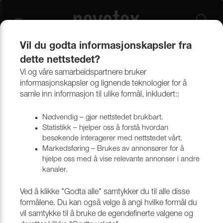
Vil du godta informasjonskapsler fra
dette nettstedet?
Produkter
Annet tillbehør
Emballasje & papp
Vi og våre samarbeidspartnere bruker
informasjonskapsler og lignende teknologier for å
samle inn informasjon til ulike formål, inkludert::
Emballasje & papp
Nødvendig – gjør nettstedet brukbart.
Statistikk – hjelper oss å forstå hvordan
besøkende interagerer med nettstedet vårt.
Markedsføring – Brukes av annonsører for å
hjelpe oss med å vise relevante annonser i andre
kanaler.
Ved å klikke "Godta alle" samtykker du til alle disse
formålene. Du kan også velge å angi hvilke formål du
vil samtykke til å bruke de egendefinerte valgene og
GRÅPAPIR