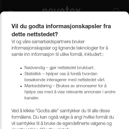
Vil du godta informasjonskapsler fra
dette nettstedet?
Produkter
Annet tillbehør
Emballasje & papp
Malpapp
Vi og våre samarbeidspartnere bruker
informasjonskapsler og lignende teknologier for å
Malpapp
samle inn informasjon til ulike formål, inkludert::
Nødvendig – gjør nettstedet brukbart.
Statistikk – hjelper oss å forstå hvordan
Filtrera
besøkende interagerer med nettstedet vårt.
Markedsføring – Brukes av annonsører for å
hjelpe oss med å vise relevante annonser i andre
Gå tilbake til toppen
kanaler.
Ved å klikke "Godta alle" samtykker du til alle disse
formålene. Du kan også velge å angi hvilke formål du
vil samtykke til å bruke de egendefinerte valgene og