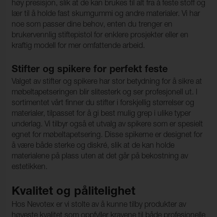
høy presisjon, slik at de kan brukes til alt fra å feste stoff og
lær til å holde fast skumgummi og andre materialer. Vi har
noe som passer dine behov, enten du trenger en
brukervennlig stiftepistol for enklere prosjekter eller en
kraftig modell for mer omfattende arbeid.
Stifter og spikere for perfekt feste
Valget av stifter og spikere har stor betydning for å sikre at
møbeltapetseringen blir slitesterk og ser profesjonell ut. I
sortimentet vårt finner du stifter i forskjellig størrelser og
materialer, tilpasset for å gi best mulig grep i ulike typer
underlag. Vi tilbyr også et utvalg av spikere som er spesielt
egnet for møbeltapetsering. Disse spikerne er designet for
å være både sterke og diskré, slik at de kan holde
materialene på plass uten at det går på bekostning av
estetikken.
Kvalitet og pålitelighet
Hos Nevotex er vi stolte av å kunne tilby produkter av
høyeste kvalitet som oppfyller kravene til både profesjonelle