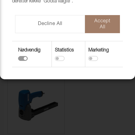
deretter klikke "Godta valgte".
Accept
Decline All
All
Nødvendig
Statistics
Marketing
PYNTESPIKER
STIFTER/KLAMMER