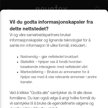
Vil du godta informasjonskapsler fra
dette nettstedet?
Produkter
Verktøy og tillbehør
Stiftepistoler, stifter og spiker
Vi og våre samarbeidspartnere bruker
informasjonskapsler og lignende teknologier for å
samle inn informasjon til ulike formål, inkludert::
Stiftepistoler, stifter og spiker
Nødvendig – gjør nettstedet brukbart.
Statistikk – hjelper oss å forstå hvordan
besøkende interagerer med nettstedet vårt.
Markedsføring – Brukes av annonsører for å
hjelpe oss med å vise relevante annonser i andre
kanaler.
Ved å klikke "Godta alle" samtykker du til alle disse
formålene. Du kan også velge å angi hvilke formål du
vil samtykke til å bruke de egendefinerte valgene og
NUBB OG SPIKER
PYNTESPIKERPISTOL