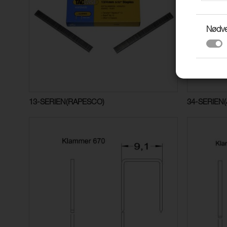
Nødv
13-SERIEN(RAPESCO)
34-SERIEN(