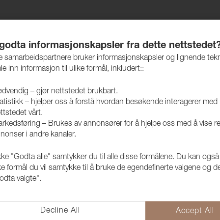
jem
Produkter
Vedlikehold
Bærekraft
Case
 godta informasjonskapsler fra dette nettstedet
re samarbeidspartnere bruker informasjonskapsler og lignende tek
le inn informasjon til ulike formål, inkludert::
dvendig – gjør nettstedet brukbart.
atistikk – hjelper oss å forstå hvordan besøkende interagerer med
og spiker
Stifter/Klammer
ttstedet vårt.
rkedsføring – Brukes av annonsører for å hjelpe oss med å vise r
nonser i andre kanaler.
kke "Godta alle" samtykker du til alle disse formålene. Du kan også
ke formål du vil samtykke til å bruke de egendefinerte valgene og de
odta valgte".
Decline All
Accept All