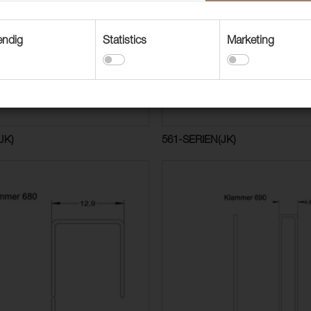
endig
Statistics
Marketing
JK)
561-SERIEN(JK)