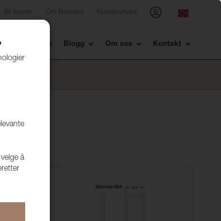
Bli kunde
Om Nevotex
Kundeservice
Showrom
Blogg
Om oss
Kontakt
?
nologier
elevante
 velge å
retter