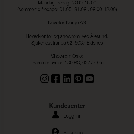
Mandag-fredag 08.00-16.00
Lysekthet:
6 (ISO 105-B02)
(sommertid fredager 01.05.-31.08.: 08.00-12.00)
Søm skridning Varp:
2,0 mm (ISO 13936-2)
Nevotex Norge AS
Søm skridning Veft:
2,0 mm (ISO 13936-2)
Hovedkontor og showrom, ved Ålesund:
Strekkstyrke Varp:
1900 N (ISO 13934-1)
Sjukenesstranda 52, 6037 Eidsnes
Strekkstyrke Veft:
1500 N (ISO 13934-1)
Showrom Oslo:
Drammensveien 130 B3, 0277 Oslo
Rivestyrke Varp:
> 63 N (ISO 13937-1)
Rivestyrke Veft:
> 63 N (ISO 13937-1)
Dimensjonsendringer
- 0,2 % (ISO 5077)
Varp:
Dimensjonsendringer
- 0,5 % (ISO 5077)
Kundesenter
Veft:
Logg inn
Fargeekthet mot
ISO 105-C06
vannvask:
Flekking, multi-fiber:
4-5
Bli kunde