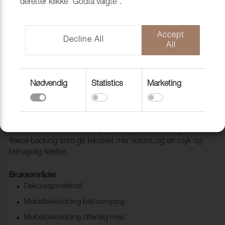
deretter klikke "Godta valgte".
Accept
Decline All
All
Nødvendig
Statistics
Marketing
Lido trend 100 Lagoon
1017502
Lido & Lido Trend er et tekstil med meget god slitestyrke
som leveres i hele 83 forskjellige farger. Den har også en
fleece backing som gir tekstilet mer volum, og en myk og
behagelig følelse.
Bruksområder
Dekorasjonstekstil
Møbelbekledning båt/camping
Møbelbekledning offentlig miljø