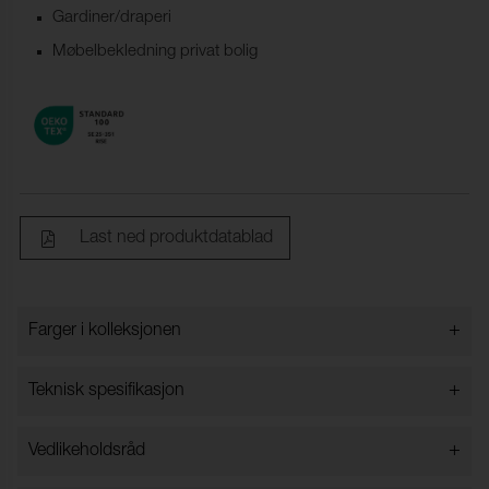
Gardiner/draperi
Møbelbekledning privat bolig
Last ned produktdatablad
+
Farger i kolleksjonen
Farger i kolleksjonen
+
Teknisk spesifikasjon
+
Vedlikeholdsråd
Bredde:
148 cm ±2 cm