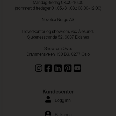
Mandag-fredag 08.00-16.00
Lysekthet:
6 (ISO 105-B02)
(sommertid fredager 01.05.-31.08.: 08.00-12.00)
Søm skridning Varp:
2,0 mm (ISO 13936-2)
Nevotex Norge AS
Søm skridning Veft:
2,0 mm (ISO 13936-2)
Hovedkontor og showrom, ved Ålesund:
Strekkstyrke Varp:
1900 N (ISO 13934-1)
Sjukenesstranda 52, 6037 Eidsnes
Strekkstyrke Veft:
1500 N (ISO 13934-1)
Showrom Oslo:
Drammensveien 130 B3, 0277 Oslo
Rivestyrke Varp:
> 63 N (ISO 13937-1)
Rivestyrke Veft:
> 63 N (ISO 13937-1)
Dimensjonsendringer
- 0,2 % (ISO 5077)
Varp:
Dimensjonsendringer
- 0,5 % (ISO 5077)
Kundesenter
Veft:
Logg inn
Fargeekthet mot
ISO 105-C06
vannvask:
Flekking, multi-fiber:
4-5
Bli kunde