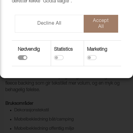
deretter klikke "Godta valgte".
Accept
Decline All
All
Nødvendig
Statistics
Marketing
Lido Trend 251 Blush
1017562
Lido & Lido Trend er et tekstil med meget god slitestyrke
som leveres i hele 83 forskjellige farger. Den har også en
fleece backing som gir tekstilet mer volum, og en myk og
behagelig følelse.
Bruksområder
Dekorasjonstekstil
Møbelbekledning båt/camping
Møbelbekledning offentlig miljø