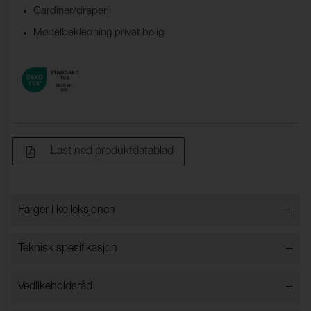
Gardiner/draperi
Møbelbekledning privat bolig
Last ned produktdatablad
+
Farger i kolleksjonen
Farger i kolleksjonen
+
Teknisk spesifikasjon
+
Vedlikeholdsråd
Bredde:
148 cm ±2 cm