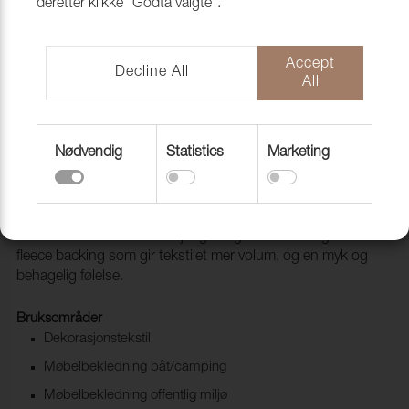
deretter klikke "Godta valgte".
Accept
Decline All
All
Nødvendig
Statistics
Marketing
Lido 10 Cocos
1017110
Lido & Lido Trend er et tekstil med meget god slitestyrke
som leveres i hele 83 forskjellige farger. Den har også en
fleece backing som gir tekstilet mer volum, og en myk og
behagelig følelse.
Bruksområder
Dekorasjonstekstil
Møbelbekledning båt/camping
Møbelbekledning offentlig miljø