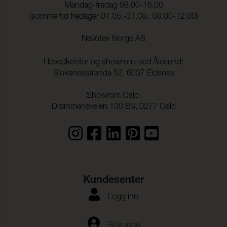
Mandag-fredag 08.00-16.00
Lysekthet:
6 (ISO 105-B02)
(sommertid fredager 01.05.-31.08.: 08.00-12.00)
Søm skridning Varp:
2,0 mm (ISO 13936-2)
Nevotex Norge AS
Søm skridning Veft:
2,0 mm (ISO 13936-2)
Hovedkontor og showrom, ved Ålesund:
Strekkstyrke Varp:
1900 N (ISO 13934-1)
Sjukenesstranda 52, 6037 Eidsnes
Strekkstyrke Veft:
1500 N (ISO 13934-1)
Showrom Oslo:
Drammensveien 130 B3, 0277 Oslo
Rivestyrke Varp:
> 63 N (ISO 13937-1)
Rivestyrke Veft:
> 63 N (ISO 13937-1)
Dimensjonsendringer
- 0,2 % (ISO 5077)
Varp:
Dimensjonsendringer
- 0,5 % (ISO 5077)
Kundesenter
Veft:
Logg inn
Fargeekthet mot
ISO 105-C06
vannvask:
Flekking, multi-fiber:
4-5
Bli kunde