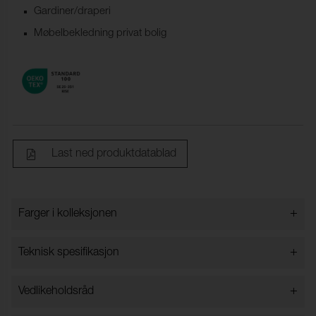
Gardiner/draperi
Møbelbekledning privat bolig
Last ned produktdatablad
+
Farger i kolleksjonen
Farger i kolleksjonen
+
Teknisk spesifikasjon
+
Vedlikeholdsråd
Bredde:
148 cm ±2 cm