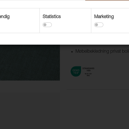
Bruksområder
Dekorasjonstekstil
endig
Statistics
Marketing
Møbelbekledning båt/camp
Møbelbekledning offentlig m
Gardiner/draperi
Møbelbekledning privat bol