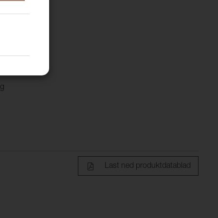
ing
iljø
ig
Last ned produktdatablad