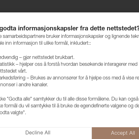
jem
Produkter
Vedlikehold
Bærekraft
Case
 godta informasjonskapsler fra dette nettstedet
re samarbeidspartnere bruker informasjonskapsler og lignende tek
le inn informasjon til ulike formål, inkludert::
dvendig – gjør nettstedet brukbart.
atistikk – hjelper oss å forstå hvordan besøkende interagerer med
Alle tekstiler
ttstedet vårt.
rkedsføring – Brukes av annonsører for å hjelpe oss med å vise r
nonser i andre kanaler.
Lido Trend 3
kke "Godta alle" samtykker du til alle disse formålene. Du kan også
ke formål du vil samtykke til å bruke de egendefinerte valgene og de
1017575
odta valgte".
Lido & Lido Trend er et tekstil 
farger. Den har også en fleece 
følelse.
Decline All
Accept All