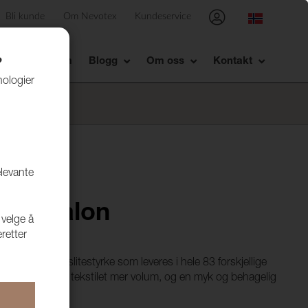
Bli kunde
Om Nevotex
Kundeservice
Showrom
Blogg
Om oss
Kontakt
?
nologier
elevante
39 Avalon
 velge å
retter
med meget god slitestyrke som leveres i hele 83 forskjellige
backing som gir tekstilet mer volum, og en myk og behagelig