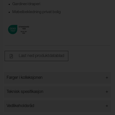
Gardiner/draperi
Møbelbekledning privat bolig
Last ned produktdatablad
+
Farger i kolleksjonen
Farger i kolleksjonen
+
Teknisk spesifikasjon
+
Vedlikeholdsråd
Bredde:
148 cm ±2 cm