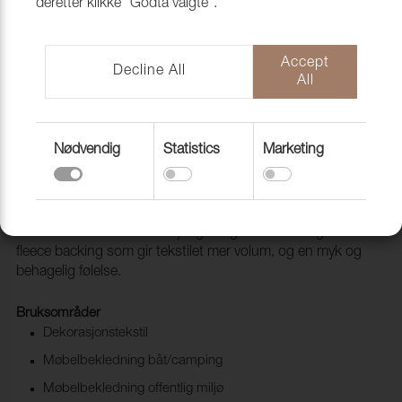
deretter klikke "Godta valgte".
Accept
Decline All
All
Nødvendig
Statistics
Marketing
Lido 47 Anthracite
1017147
Lido & Lido Trend er et tekstil med meget god slitestyrke
som leveres i hele 83 forskjellige farger. Den har også en
fleece backing som gir tekstilet mer volum, og en myk og
behagelig følelse.
Bruksområder
Dekorasjonstekstil
Møbelbekledning båt/camping
Møbelbekledning offentlig miljø