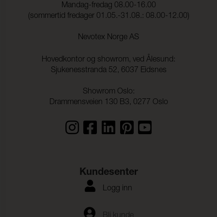
Mandag-fredag 08.00-16.00
Lysekthet:
6 (ISO 105-B02)
(sommertid fredager 01.05.-31.08.: 08.00-12.00)
Søm skridning Varp:
2,0 mm (ISO 13936-2)
Nevotex Norge AS
Søm skridning Veft:
2,0 mm (ISO 13936-2)
Hovedkontor og showrom, ved Ålesund:
Strekkstyrke Varp:
1900 N (ISO 13934-1)
Sjukenesstranda 52, 6037 Eidsnes
Strekkstyrke Veft:
1500 N (ISO 13934-1)
Showrom Oslo:
Drammensveien 130 B3, 0277 Oslo
Rivestyrke Varp:
> 63 N (ISO 13937-1)
Rivestyrke Veft:
> 63 N (ISO 13937-1)
Dimensjonsendringer
- 0,2 % (ISO 5077)
Varp:
Dimensjonsendringer
- 0,5 % (ISO 5077)
Kundesenter
Veft:
Logg inn
Fargeekthet mot
ISO 105-C06
vannvask:
Flekking, multi-fiber:
4-5
Bli kunde