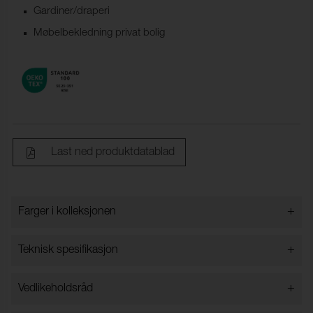
Gardiner/draperi
Møbelbekledning privat bolig
Last ned produktdatablad
+
Farger i kolleksjonen
Farger i kolleksjonen
+
Teknisk spesifikasjon
+
Vedlikeholdsråd
Bredde:
148 cm ±2 cm