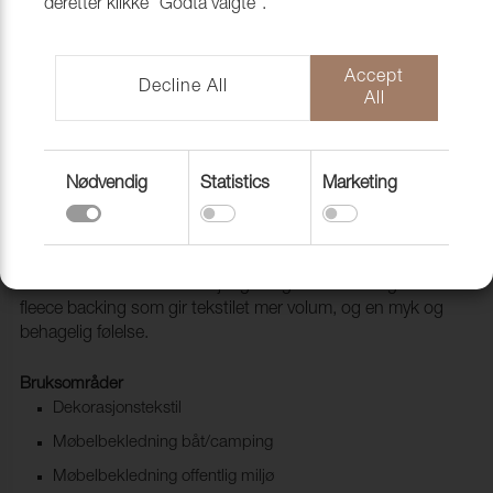
deretter klikke "Godta valgte".
Accept
Decline All
All
Nødvendig
Statistics
Marketing
Lido trend 151 Ruby
1017541
Lido & Lido Trend er et tekstil med meget god slitestyrke
som leveres i hele 83 forskjellige farger. Den har også en
fleece backing som gir tekstilet mer volum, og en myk og
behagelig følelse.
Bruksområder
Dekorasjonstekstil
Møbelbekledning båt/camping
Møbelbekledning offentlig miljø