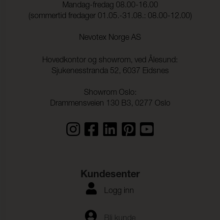
Mandag-fredag 08.00-16.00
Lysekthet:
6 (ISO 105-B02)
(sommertid fredager 01.05.-31.08.: 08.00-12.00)
Søm skridning Varp:
2,0 mm (ISO 13936-2)
Nevotex Norge AS
Søm skridning Veft:
2,0 mm (ISO 13936-2)
Hovedkontor og showrom, ved Ålesund:
Strekkstyrke Varp:
1900 N (ISO 13934-1)
Sjukenesstranda 52, 6037 Eidsnes
Strekkstyrke Veft:
1500 N (ISO 13934-1)
Showrom Oslo:
Drammensveien 130 B3, 0277 Oslo
Rivestyrke Varp:
> 63 N (ISO 13937-1)
Rivestyrke Veft:
> 63 N (ISO 13937-1)
Dimensjonsendringer
- 0,2 % (ISO 5077)
Varp:
Dimensjonsendringer
- 0,5 % (ISO 5077)
Kundesenter
Veft:
Logg inn
Fargeekthet mot
ISO 105-C06
vannvask:
Flekking, multi-fiber:
4-5
Bli kunde