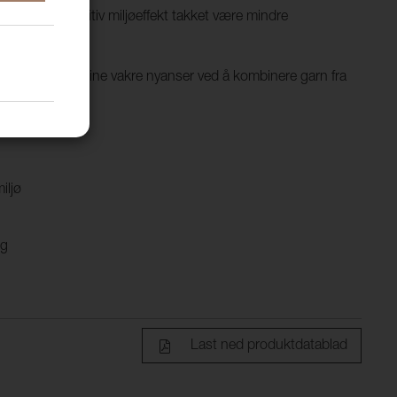
ull som gir positiv miljøeffekt takket være mindre
lipp
 vann, men får sine vakre nyanser ved å kombinere garn fra
ger.
iljø
ig
Last ned produktdatablad