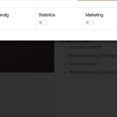
Margrethe er vevd av resirkulert 
vannforbruk, energi og CO₂ uts
endig
Statistics
Marketing
Tekstilen er ikke farget inn med
resirkulerte klær i forskjellige far
Bruksområder
Dekorasjonstekstil
Møbelbekledning offentlig m
Gardiner/draperi
Møbelbekledning privat bol