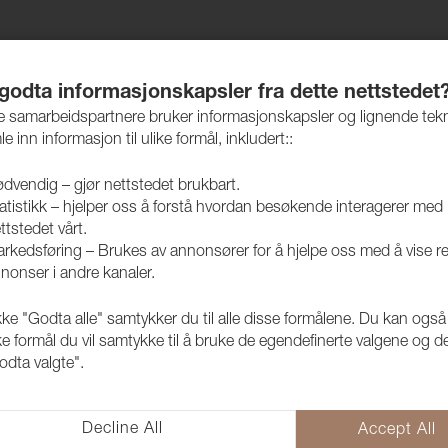
jem
Produkter
Vedlikehold
Bærekraft
Case
 godta informasjonskapsler fra dette nettstedet
re samarbeidspartnere bruker informasjonskapsler og lignende tek
le inn informasjon til ulike formål, inkludert::
dvendig – gjør nettstedet brukbart.
atistikk – hjelper oss å forstå hvordan besøkende interagerer med
Alle tekstiler
ttstedet vårt.
rkedsføring – Brukes av annonsører for å hjelpe oss med å vise r
nonser i andre kanaler.
Margrethe 2
kke "Godta alle" samtykker du til alle disse formålene. Du kan også
melange
ke formål du vil samtykke til å bruke de egendefinerte valgene og de
odta valgte".
1020625
Margrethe er et behagelig ulltek
Decline All
Accept All
interiørdetaljer osv. Lagerføres i