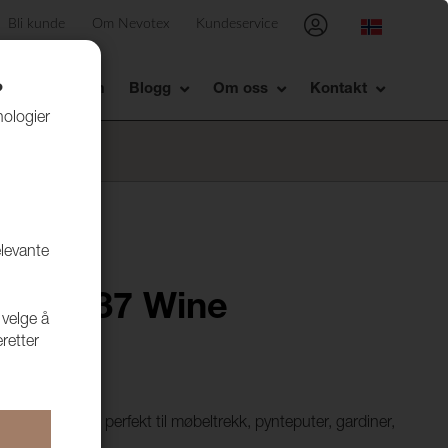
Bli kunde
Om Nevotex
Kundeservice
Showrom
Blogg
Om oss
Kontakt
?
nologier
elevante
2800037 Wine
 velge å
retter
stil som passer perfekt til møbeltrekk, pynteputer, gardiner,
 28 farger.