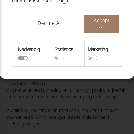
deretter klikke "Godta valgte".
Accept
Decline All
All
Nødvendig
Statistics
Marketing
Margrethe 1 Sand
1020601
Margrethe er et behagelig ulltekstil som passer perfekt til
møbeltrekk, pynteputer, gardiner, interiørdetaljer osv.
Lagerføres i 28 farger.
Margrethe er vevd av resirkulert ull som gir positiv miljøeffekt
takket være mindre vannforbruk, energi og CO₂ utslipp
Tekstilen er ikke farget inn med vann, men får sine vakre
nyanser ved å kombinere garn fra resirkulerte klær i
forskjellige farger.