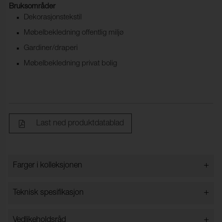
Bruksområder
Dekorasjonstekstil
Møbelbekledning offentlig miljø
Gardiner/draperi
Møbelbekledning privat bolig
Last ned produktdatablad
+
Farger i kolleksjonen
Farger i kolleksjonen
+
Teknisk spesifikasjon
+
Vedlikeholdsråd
Bredde:
140 cm ±2 cm