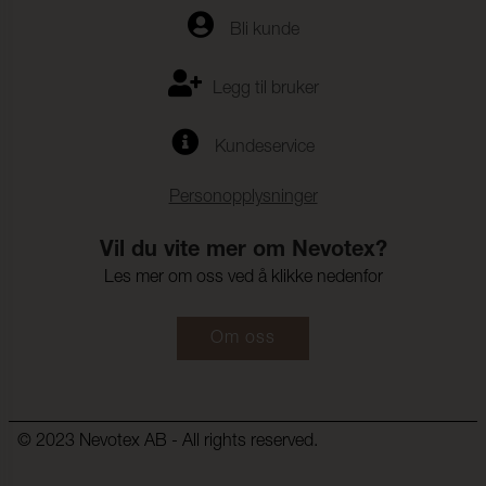
Fargeekthet mot
(ISO 105-E16)
Bli kunde
vannflekker:
Fargeendring:
4-5
Legg til bruker
Fargeekthet mot svette:
(ISO 105-E04)
Kundeservice
Flekking, multi-fiber:
4-5
Fargeendring:
4-5
Personopplysninger
Vil du vite mer om Nevotex?
Les mer om oss ved å klikke nedenfor
Om oss
© 2023 Nevotex AB - All rights reserved.