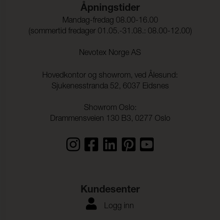
Søm skridning Veft:
> 200 N (ISO 13936-1)
Åpningstider
Strekkstyrke Varp:
511 N (ISO 13934-1)
Mandag-fredag 08.00-16.00
(sommertid fredager 01.05.-31.08.: 08.00-12.00)
Strekkstyrke Veft:
301 N (ISO 13934-1)
Nevotex Norge AS
Rivestyrke Varp:
43 N (ISO 13937-3)
Hovedkontor og showrom, ved Ålesund:
Rivestyrke Veft:
28,9 N (ISO 13937-3)
Sjukenesstranda 52, 6037 Eidsnes
Lydbasorbasjon:
Klass C αw 0,65 (ISO 354)
Showrom Oslo:
Dimensjonsendringer
- 1,0 %
Drammensveien 130 B3, 0277 Oslo
Varp:
Dimensjonsendringer
0,0 %
Veft:
Fargeekthet mot
ISO 105-D01
kjemiskrens:
Kundesenter
Flekking, multi-fiber:
4-5
Logg inn
Fargeendring:
4-5