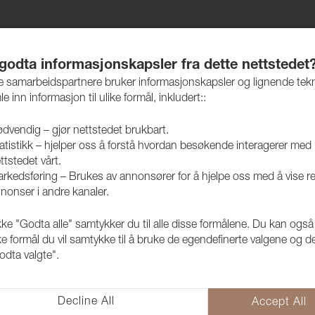
jem
Produkter
Vedlikehold
Bærekraft
Case
 godta informasjonskapsler fra dette nettstedet
re samarbeidspartnere bruker informasjonskapsler og lignende tek
le inn informasjon til ulike formål, inkludert::
dvendig – gjør nettstedet brukbart.
atistikk – hjelper oss å forstå hvordan besøkende interagerer med
Alle tekstiler
ttstedet vårt.
rkedsføring – Brukes av annonsører for å hjelpe oss med å vise r
nonser i andre kanaler.
Margrethe 9 
kke "Godta alle" samtykker du til alle disse formålene. Du kan også
1020604
ke formål du vil samtykke til å bruke de egendefinerte valgene og de
odta valgte".
Margrethe er et behagelig ulltek
interiørdetaljer osv. Lagerføres i
Margrethe er vevd av resirkulert 
Decline All
Accept All
vannforbruk, energi og CO₂ uts