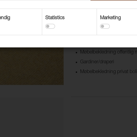
Tekstilen er ikke farget inn med
endig
Statistics
Marketing
resirkulerte klær i forskjellige far
Bruksområder
Dekorasjonstekstil
Møbelbekledning offentlig m
Gardiner/draperi
Møbelbekledning privat bol