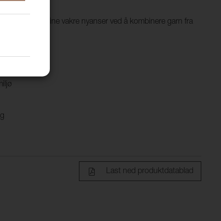
 vann, men får sine vakre nyanser ved å kombinere garn fra
ger.
iljø
ig
Last ned produktdatablad