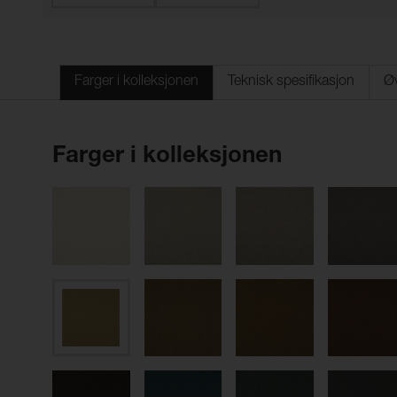
Farger i kolleksjonen
Teknisk spesifikasjon
Øv
Farger i kolleksjonen