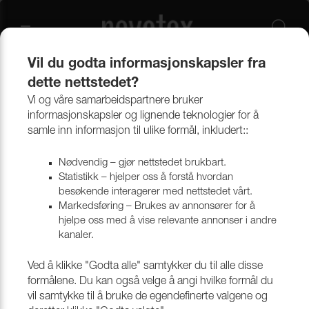
Vil du godta informasjonskapsler fra
dette nettstedet?
Produkter
Verktøy og tillbehør
Gulvbeskytter, møbelben & hjul
Gulvbeskyttere & Møbelknotter
Vi og våre samarbeidspartnere bruker
informasjonskapsler og lignende teknologier for å
samle inn informasjon til ulike formål, inkludert::
Gulvbeskyttere & Møbelknotter
Nødvendig – gjør nettstedet brukbart.
Statistikk – hjelper oss å forstå hvordan
besøkende interagerer med nettstedet vårt.
Markedsføring – Brukes av annonsører for å
hjelpe oss med å vise relevante annonser i andre
kanaler.
Ved å klikke "Godta alle" samtykker du til alle disse
formålene. Du kan også velge å angi hvilke formål du
vil samtykke til å bruke de egendefinerte valgene og