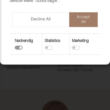
deretter klikke "Godta valgte".
GULVBESKYTTER MED
GULVBESKYTTER QUICK
RØRNIT
CLICK
Accept
Decline All
All
Nødvendig
Statistics
Marketing
SELVHEFTENDE
UNDERLAGSKOPPER
FILTKNOTTER / FILTAS