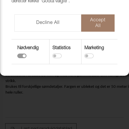
deretter klikke "Godta valgte".
Accept
Decline All
All
Nødvendig
Statistics
Marketing
Strekkband 3160, 30 mm ubleket.
50/100 m/rle
4531630
Strekkbånd i bredde 30 mm og med flere gummitråder enn vanlig. Dette g
strikk.
Brukes til forskjellige sømdetaljer. Fargen er ubleket og det er 50 meter i 
hele ruller.