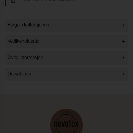
Last ned produktdatablad
+
Farger i kolleksjonen
Farger i kolleksjonen
+
Vedlikeholdsråd
+
Øvrig informasjon
+
Downloads