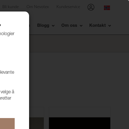
Bli kunde
Om Nevotex
Kundeservice
Showrom
Blogg
Om oss
Kontakt
?
nologier
elevante
 velge å
retter