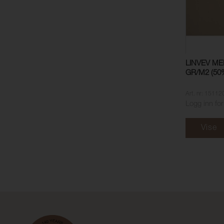
LINVEV ME
GR/M2 (50
Art. nr: 15112
Logg inn for
Vise