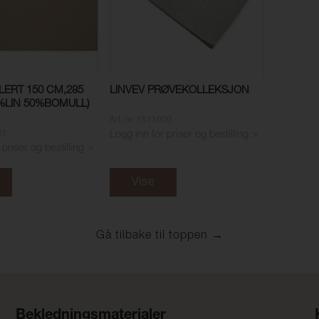
LERT 150 CM,285
LINVEV PRØVEKOLLEKSJON
%LIN 50%BOMULL)
Art. nr: 1511000
01
Logg inn for priser og bestilling >
 priser og bestilling >
Vise
Gå tilbake til toppen
Bekledningsmaterialer