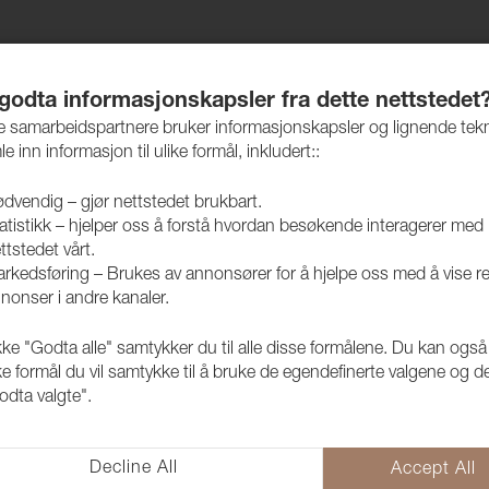
jem
Produkter
Vedlikehold
Bærekraft
Case
 godta informasjonskapsler fra dette nettstedet
re samarbeidspartnere bruker informasjonskapsler og lignende tek
le inn informasjon til ulike formål, inkludert::
dvendig – gjør nettstedet brukbart.
atistikk – hjelper oss å forstå hvordan besøkende interagerer med
v i naturmaterialer
Linvev natur
ttstedet vårt.
rkedsføring – Brukes av annonsører for å hjelpe oss med å vise r
nonser i andre kanaler.
kke "Godta alle" samtykker du til alle disse formålene. Du kan også
ke formål du vil samtykke til å bruke de egendefinerte valgene og de
odta valgte".
Decline All
Accept All