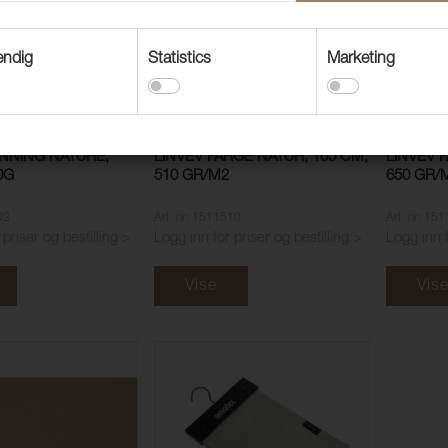
endig
Statistics
Marketing
NNING NATURE,
LINVEV FARGE NATUR, 105 CM,
LINVEV 
0G
510 GR/M2
650 GR/
03
Art. nr: 1511510
Art. nr: 15
 priser og bestilling >
Logg inn for priser og bestilling >
Logg inn f
Vise
Vis