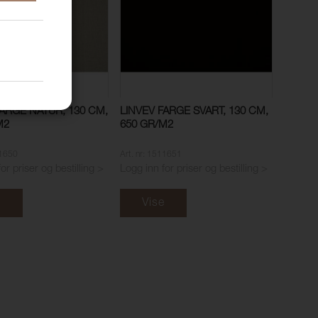
FARGE NATUR, 130 CM,
LINVEV FARGE SVART, 130 CM,
M2
650 GR/M2
11650
Art. nr: 1511651
or priser og bestilling >
Logg inn for priser og bestilling >
e
Vise