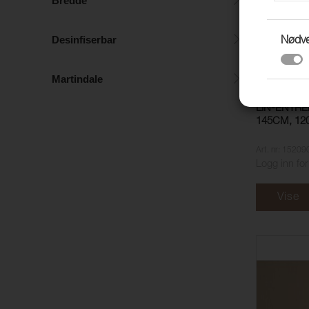
Bredde
Desinfiserbar
Nødv
Martindale
LIN-ENTRE
145CM, 12
Art. nr: 15209
Logg inn for
Vise