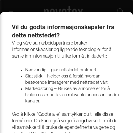
Vil du godta informasjonskapsler fra
dette nettstedet?
Produkter
Forstoff, Presenning & Tekniske duker
Syntetiske vever
Madrass stoff
Vi og våre samarbeidspartnere bruker
informasjonskapsler og lignende teknologier for å
samle inn informasjon til ulike formål, inkludert::
Madrass stoff
Nødvendig – gjør nettstedet brukbart.
Statistikk – hjelper oss å forstå hvordan
besøkende interagerer med nettstedet vårt.
Filtrera
Markedsføring – Brukes av annonsører for å
hjelpe oss med å vise relevante annonser i andre
kanaler.
Ved å klikke "Godta alle" samtykker du til alle disse
formålene. Du kan også velge å angi hvilke formål du
vil samtykke til å bruke de egendefinerte valgene og