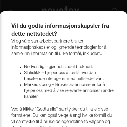
Vil du godta informasjonskapsler fra
dette nettstedet?
Produkter
Forstoff, Presenning & Tekniske duker
Syntetiske vever
Cordura
Vi og våre samarbeidspartnere bruker
informasjonskapsler og lignende teknologier for å
samle inn informasjon til ulike formål, inkludert::
Cordura
Nødvendig – gjør nettstedet brukbart.
Statistikk – hjelper oss å forstå hvordan
besøkende interagerer med nettstedet vårt.
Filtrera
Markedsføring – Brukes av annonsører for å
hjelpe oss med å vise relevante annonser i andre
kanaler.
Ved å klikke "Godta alle" samtykker du til alle disse
formålene. Du kan også velge å angi hvilke formål du
vil samtykke til å bruke de egendefinerte valgene og