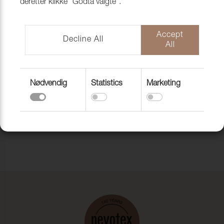
deretter klikke "Godta valgte".
CORDURA
CORDURA,
PRØVEKOLLEKSJO
340GR/M2, 150CM
N
Accept
Decline All
All
Gå tilbake til toppen
Nødvendig
Statistics
Marketing