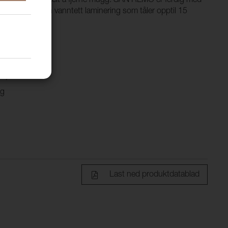
m gjør det enkelt å fjerne mugg. SAN REMO er ferdig med
everes med en vanntett laminering som tåler opptil 15
ing
iljø
ig
Last ned produktdatablad