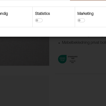
renses med blekemiddel, noe so
flekkavstøtende egenskaper og l
husholdningsvasker.
endig
Statistics
Marketing
Bruksområder
Møbelbekledning båt/camp
Møbelbekledning offentlig m
Møbelbekledning privat bol