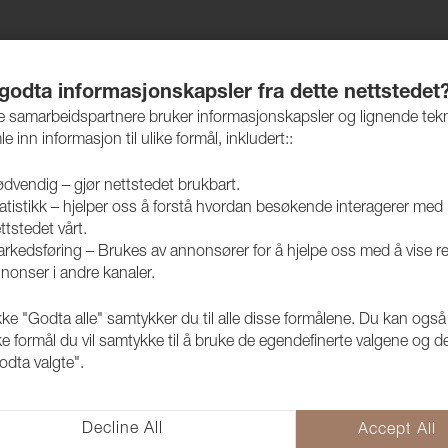
jem
Produkter
Vedlikehold
Bærekraft
Case
 godta informasjonskapsler fra dette nettstedet
re samarbeidspartnere bruker informasjonskapsler og lignende tek
le inn informasjon til ulike formål, inkludert::
dvendig – gjør nettstedet brukbart.
atistikk – hjelper oss å forstå hvordan besøkende interagerer med
Tekstil til utemøbler
ttstedet vårt.
rkedsføring – Brukes av annonsører for å hjelpe oss med å vise r
nonser i andre kanaler.
San Remo 80
kke "Godta alle" samtykker du til alle disse formålene. Du kan også
1029208
ke formål du vil samtykke til å bruke de egendefinerte valgene og de
odta valgte".
SAN REMO er et unikt møbelteks
SAN REMO har et hjemmekoselig 
Decline All
Accept All