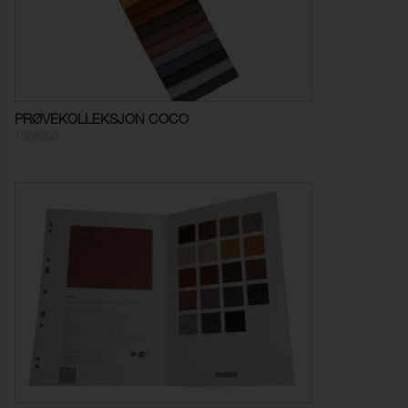
Gniekthet tørr:
4-5 (ISO 105-X12)
Gniekthet våt:
4-5 (ISO 105-X12)
Lysekthet:
7 (ISO 105-B02)
PRØVEKOLLEKSJON COCO
1006200
Søm skridning Varp:
2,0 mm (ISO 13936-2)
Søm skridning Veft:
1,0 mm (ISO 13936-2)
Dimensjonsendringer
- 2,5 %
Varp:
Dimensjonsendringer
- 2,5 %
Veft:
Fargeekthet mot
ISO 105-C06
vannvask:
Fargeendring:
4-5