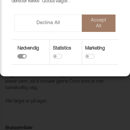
deretter klikke "Godta valgte".
Accept
Decline All
All
Nødvendig
Statistics
Marketing
Coco 9693 Night
1006216
COCO har en strukturert boucle-effekt i 19 fantastiske
farger. Denne tekstilen er farget med en metode som ikke
krever vann, så vi omtaler gjerne Coco som et mer
bærekraftig valg.
Alle farger er på lager.
Bruksområder