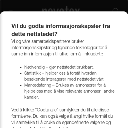
Vil du godta informasjonskapsler fra
dette nettstedet?
Produkter
Bekledningsmaterialer
Møbeltekstiler
Alle tekstiler
Vi og våre samarbeidspartnere bruker
informasjonskapsler og lignende teknologier for å
samle inn informasjon til ulike formål, inkludert::
Nødvendig – gjør nettstedet brukbart.
Statistikk – hjelper oss å forstå hvordan
besøkende interagerer med nettstedet vårt.
Markedsføring – Brukes av annonsører for å
hjelpe oss med å vise relevante annonser i andre
kanaler.
Ved å klikke "Godta alle" samtykker du til alle disse
formålene. Du kan også velge å angi hvilke formål du
vil samtykke til å bruke de egendefinerte valgene og