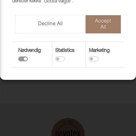
deretter klikke "Godta valgte".
DOCRIL
DOCRIL
Accept
Decline All
All
Nødvendig
Statistics
Marketing