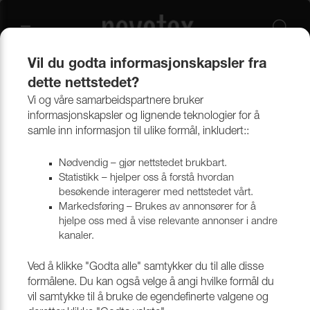
Vil du godta informasjonskapsler fra
dette nettstedet?
Produkter
Båt og markise
Markisevev og tilbehør
Markisevev
Vi og våre samarbeidspartnere bruker
informasjonskapsler og lignende teknologier for å
samle inn informasjon til ulike formål, inkludert::
Markisevev
Nødvendig – gjør nettstedet brukbart.
Statistikk – hjelper oss å forstå hvordan
besøkende interagerer med nettstedet vårt.
Markedsføring – Brukes av annonsører for å
hjelpe oss med å vise relevante annonser i andre
kanaler.
Ved å klikke "Godta alle" samtykker du til alle disse
formålene. Du kan også velge å angi hvilke formål du
vil samtykke til å bruke de egendefinerte valgene og
STRIPETE MARKISEVEV
ENSFARGET MARKISEVEV