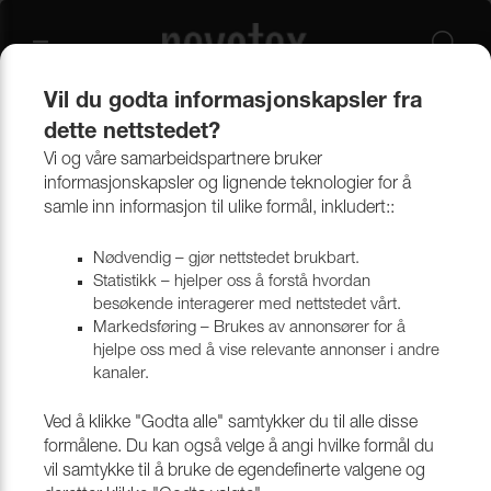
Vil du godta informasjonskapsler fra
dette nettstedet?
Produkter
Annet tillbehør
Liner, snører og bånd
Snøreline og seilgarn
Vi og våre samarbeidspartnere bruker
informasjonskapsler og lignende teknologier for å
samle inn informasjon til ulike formål, inkludert::
Snøreline og seilgarn
Nødvendig – gjør nettstedet brukbart.
Statistikk – hjelper oss å forstå hvordan
besøkende interagerer med nettstedet vårt.
Markedsføring – Brukes av annonsører for å
hjelpe oss med å vise relevante annonser i andre
kanaler.
Ved å klikke "Godta alle" samtykker du til alle disse
formålene. Du kan også velge å angi hvilke formål du
vil samtykke til å bruke de egendefinerte valgene og
SEILGARN
SNØRELINE