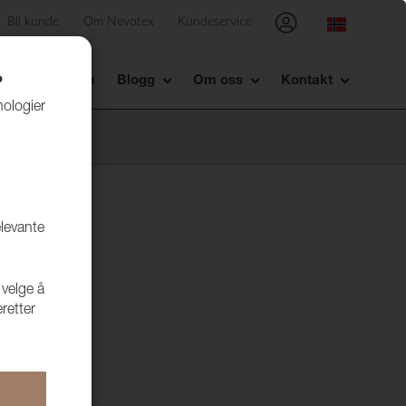
Bli kunde
Om Nevotex
Kundeservice
Showrom
Blogg
Om oss
Kontakt
?
nologier
elevante
 velge å
retter