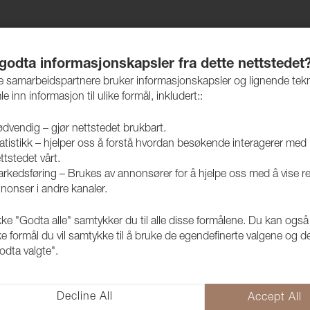
jem
Produkter
Vedlikehold
Bærekraft
Case
 godta informasjonskapsler fra dette nettstedet
re samarbeidspartnere bruker informasjonskapsler og lignende tek
le inn informasjon til ulike formål, inkludert::
dvendig – gjør nettstedet brukbart.
atistikk – hjelper oss å forstå hvordan besøkende interagerer med
Elastrong
ttstedet vårt.
rkedsføring – Brukes av annonsører for å hjelpe oss med å vise r
nonser i andre kanaler.
kke "Godta alle" samtykker du til alle disse formålene. Du kan også
ke formål du vil samtykke til å bruke de egendefinerte valgene og de
odta valgte".
Decline All
Accept All