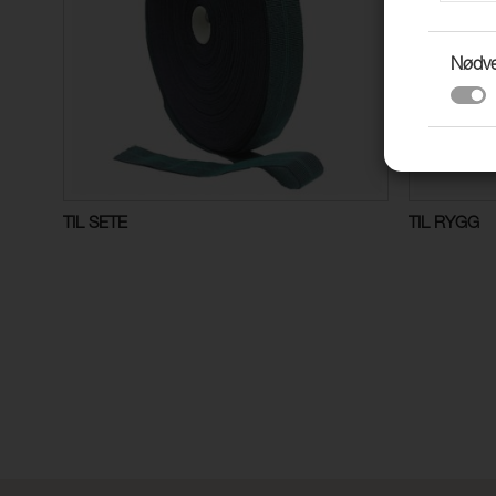
Nødv
TIL SETE
TIL RYGG