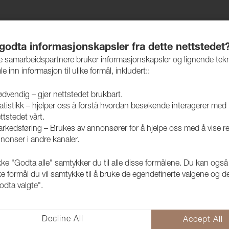
jem
Produkter
Vedlikehold
Bærekraft
Case
 godta informasjonskapsler fra dette nettstedet
re samarbeidspartnere bruker informasjonskapsler og lignende tek
le inn informasjon til ulike formål, inkludert::
dvendig – gjør nettstedet brukbart.
atistikk – hjelper oss å forstå hvordan besøkende interagerer med
lpleie & reparasjon
ttstedet vårt.
rkedsføring – Brukes av annonsører for å hjelpe oss med å vise r
nonser i andre kanaler.
on
kke "Godta alle" samtykker du til alle disse formålene. Du kan også
ke formål du vil samtykke til å bruke de egendefinerte valgene og de
odta valgte".
Decline All
Accept All