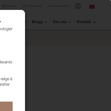
Bli kunde
Om Nevotex
Kundeservice
Showrom
Blogg
Om oss
Kontakt
?
nologier
elevante
 velge å
retter