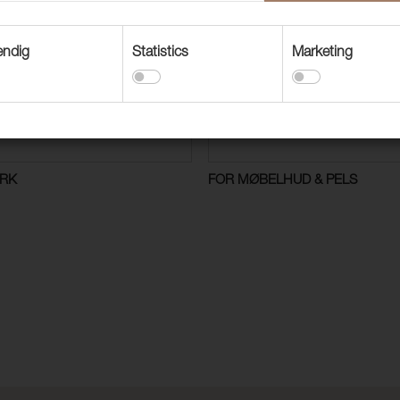
endig
Statistics
Marketing
ERK
FOR MØBELHUD & PELS