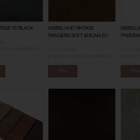
TAGE 05 BLACK
MØBELHUD VINTAGE
MØBELH
RANGERS SOFT ANILINA EU
PRØVEK
180
 priser og bestilling >
Art. nr: 1100425
Art. nr: 11
Logg inn for priser og bestilling >
Logg inn f
Vise
Vis