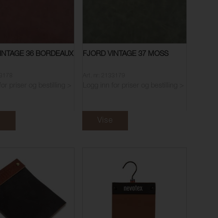
INTAGE 36 BORDEAUX
FJORD VINTAGE 37 MOSS
33178
Art. nr: 2133179
or priser og bestilling >
Logg inn for priser og bestilling >
e
Vise