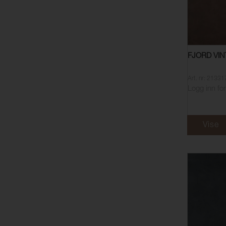
FJORD VIN
Art. nr: 2133
Logg inn for
Vise