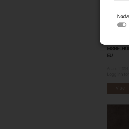
Nødv
MØBELHUD
EU
Art. nr: 1100
Logg inn for
Vise