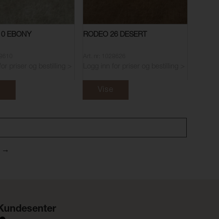
10 EBONY
RODEO 26 DESERT
28610
Art. nr: 1028626
or priser og bestilling >
Logg inn for priser og bestilling >
e
Vise
n
Kundesenter