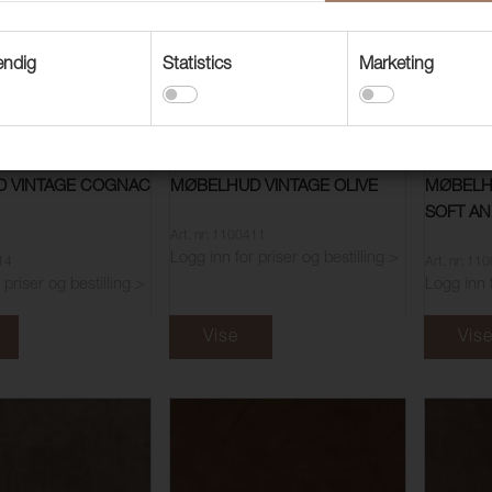
endig
Statistics
Marketing
 VINTAGE COGNAC
MØBELHUD VINTAGE OLIVE
MØBELH
SOFT AN
Art. nr: 1100411
Logg inn for priser og bestilling >
414
Art. nr: 11
 priser og bestilling >
Logg inn f
Vise
Vis