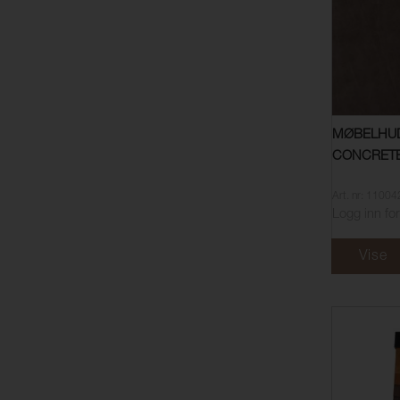
MØBELHUD
CONCRET
Art. nr: 1100
Logg inn for
Vise