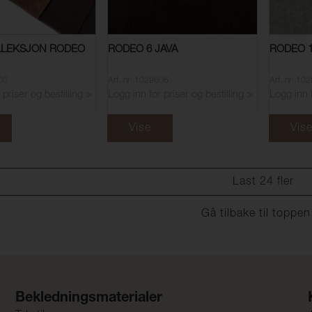
LEKSJON RODEO
RODEO 6 JAVA
RODEO 
600
Art. nr: 1028606
Art. nr: 10
 priser og bestilling >
Logg inn for priser og bestilling >
Logg inn f
Vise
Vis
Last 24 fler
Gå tilbake til toppe
Bekledningsmaterialer