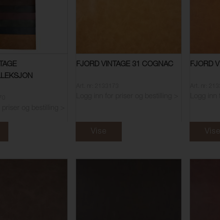
NTAGE
FJORD VINTAGE 31 COGNAC
FJORD V
LLEKSJON
Art. nr: 2133173
Art. nr: 21
Logg inn for priser og bestilling >
Logg inn f
170
 priser og bestilling >
Vise
Vis