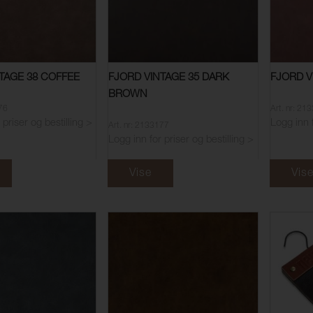
TAGE 38 COFFEE
FJORD VINTAGE 35 DARK
FJORD V
BROWN
176
Art. nr: 21
 priser og bestilling >
Logg inn f
Art. nr: 2133177
Logg inn for priser og bestilling >
Vise
Vis