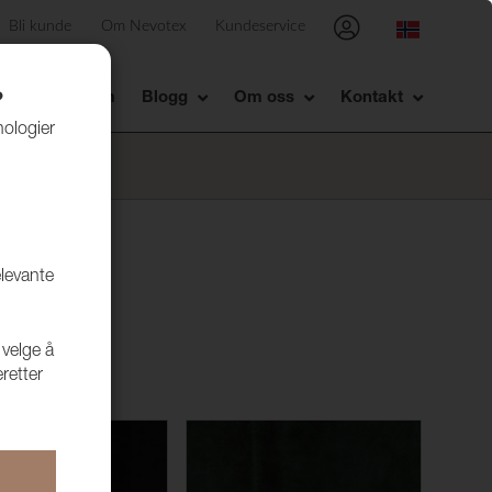
Bli kunde
Om Nevotex
Kundeservice
Showrom
Blogg
Om oss
Kontakt
?
nologier
elevante
 velge å
retter