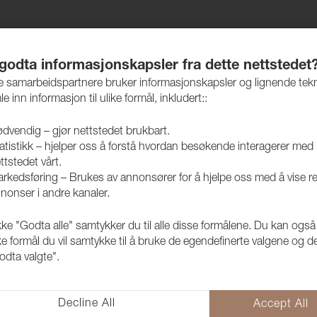
jem
Produkter
Vedlikehold
Bærekraft
Case
 godta informasjonskapsler fra dette nettstedet
re samarbeidspartnere bruker informasjonskapsler og lignende tek
le inn informasjon til ulike formål, inkludert::
dvendig – gjør nettstedet brukbart.
atistikk – hjelper oss å forstå hvordan besøkende interagerer med
ttstedet vårt.
rkedsføring – Brukes av annonsører for å hjelpe oss med å vise r
nonser i andre kanaler.
kke "Godta alle" samtykker du til alle disse formålene. Du kan også
ke formål du vil samtykke til å bruke de egendefinerte valgene og de
odta valgte".
Decline All
Accept All