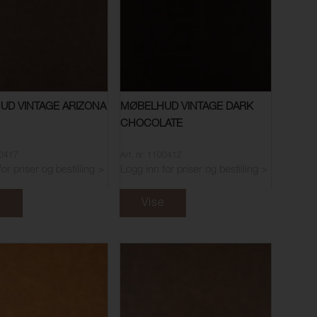
UD VINTAGE ARIZONA
MØBELHUD VINTAGE DARK
CHOCOLATE
00417
Art. nr: 1100412
or priser og bestilling >
Logg inn for priser og bestilling >
e
Vise