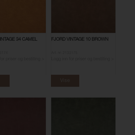
INTAGE 34 CAMEL
FJORD VINTAGE 10 BROWN
33174
Art. nr: 2133175
or priser og bestilling >
Logg inn for priser og bestilling >
e
Vise