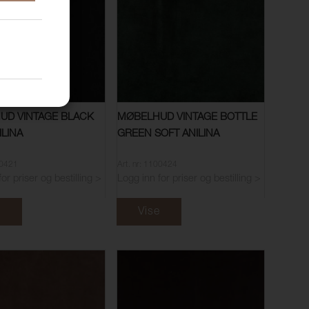
UD VINTAGE BLACK
MØBELHUD VINTAGE BOTTLE
ILINA
GREEN SOFT ANILINA
00421
Art. nr: 1100424
or priser og bestilling >
Logg inn for priser og bestilling >
e
Vise