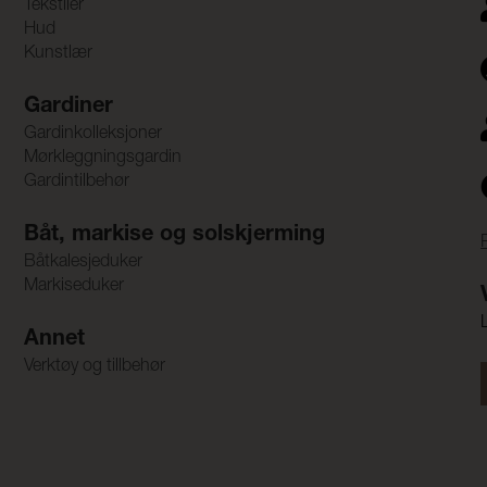
Tekstiler
Hud
Kunstlær
Gardiner
Gardinkolleksjoner
Mørkleggningsgardin
Gardintilbehør
Båt, markise og solskjerming
Båtkalesjeduker
Markiseduker
Annet
Verktøy og tillbehør