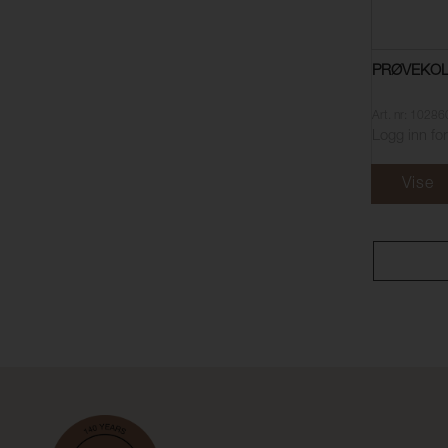
PRØVEKOL
Art. nr: 1028
Logg inn for
Vise