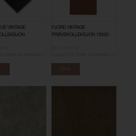
UD VINTAGE
FJORD VINTAGE
OLLEKSJON
PRØVEKOLLEKSJON 15X20
00415
Art. nr: 2133172
or priser og bestilling >
Logg inn for priser og bestilling >
e
Vise