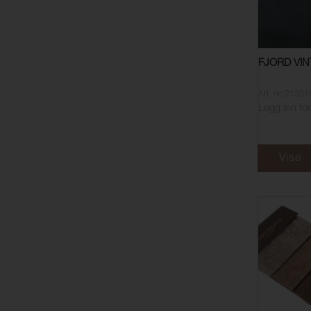
FJORD VIN
Art. nr: 2133
Logg inn for
Vise