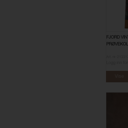
FJORD VI
PRØVEKO
Art. nr: 2133
Logg inn for
Vise