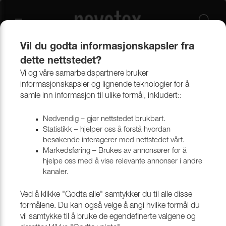
Vil du godta informasjonskapsler fra
dette nettstedet?
Vi og våre samarbeidspartnere bruker
informasjonskapsler og lignende teknologier for å
samle inn informasjon til ulike formål, inkludert::
Søkeresultater for "illusion" :
Nødvendig – gjør nettstedet brukbart.
(91 results)
Statistikk – hjelper oss å forstå hvordan
besøkende interagerer med nettstedet vårt.
Velg filter
Markedsføring – Brukes av annonsører for å
hjelpe oss med å vise relevante annonser i andre
kanaler.
Ved å klikke "Godta alle" samtykker du til alle disse
formålene. Du kan også velge å angi hvilke formål du
vil samtykke til å bruke de egendefinerte valgene og