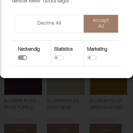
deretter klikke "Godta valgte".
ILLUSION PU FG
ILLUSION PU FG
ILLUSION PU FG
53593 NIMBUS
00800 WHITE
24784 CLARET
Accept
Decline All
All
Art. nr: 2002203
Art. nr: 2002212
Art. nr: 2002218
Vise
Vise
Vise
Nødvendig
Statistics
Marketing
ILLUSION PU FG
ILLUSION PU FG
ILLUSION PU FG
67403 PURPLE
83430 BEIGE
36850 MUSTARD
Art. nr: 2002224
Art. nr: 2002231
Art. nr: 2002234
Vise
Vise
Vise