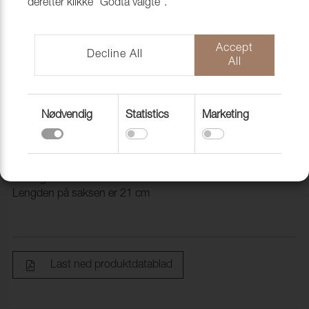
deretter klikke "Godta valgte".
Accept
Decline All
All
Nødvendig
Statistics
Marketing
Saks K-21 8", 21 cm, Champagne
8408007
Her får du en rimelig saks som du kan bruke til både tekstil
hud og kunstlær.
Lengden på saksen er 21 cm
Last ned produktdatablad