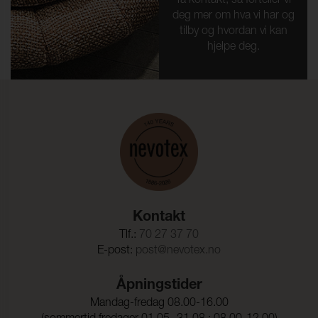
Ta kontakt, så forteller vi
deg mer om hva vi har og
tilby og hvordan vi kan
hjelpe deg.
Kontakt
Tlf.:
70 27 37 70
E-post:
post@nevotex.no
Åpningstider
Mandag-fredag 08.00-16.00