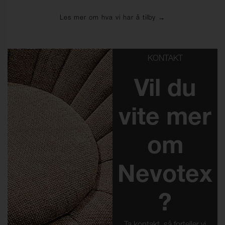
Les mer om hva vi har å tilby
KONTAKT
Vil du
vite mer
om
Nevotex
?