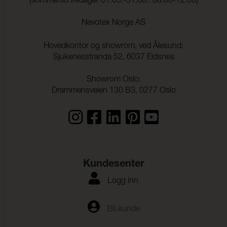
(sommertid fredager 01.05.-31.08.: 08.00-12.00)
Nevotex Norge AS
Hovedkontor og showrom, ved Ålesund:
Sjukenesstranda 52, 6037 Eidsnes
Showrom Oslo:
Drammensveien 130 B3, 0277 Oslo
Kundesenter
Logg inn
Bli kunde